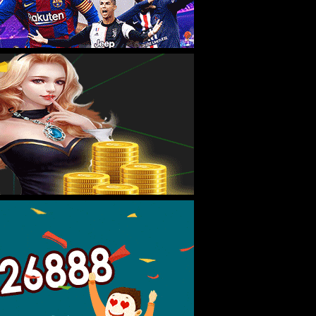
统计要闻
国务院信息
经济运行情况
2026-06-25
期经济社会发展成就
2026-05-27
市经济运行情况
2026-04-30
经济运行情况
2026-03-24
运行稳中向好 目标圆满实现
2026-01-29
向新向优 预期目标圆满实现
2026-01-20
口成功举办第十六届“中国统计开放日”系列活动
担当—— 深入贯彻中央八项规...
再提升——深入贯彻中央八项规...
口举行深入贯彻中央八项规定精神学习教育读书班开...
政府文件
市政府文件
网站工作年报