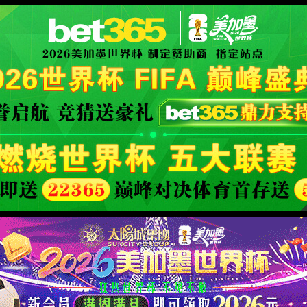
026年08月08日 00:52:39 星期六
登录
注册
繁體版
9888拉斯维加
斯官网
统计分析
统计文化
2026年1-5月全市经济运行情况