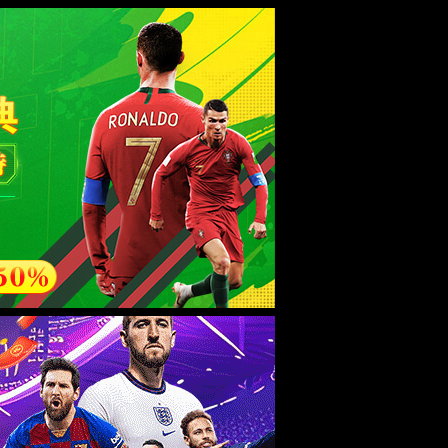
长者模式
本网站支持IPV6
无障碍阅读
法规制度
政务服务
政民互动